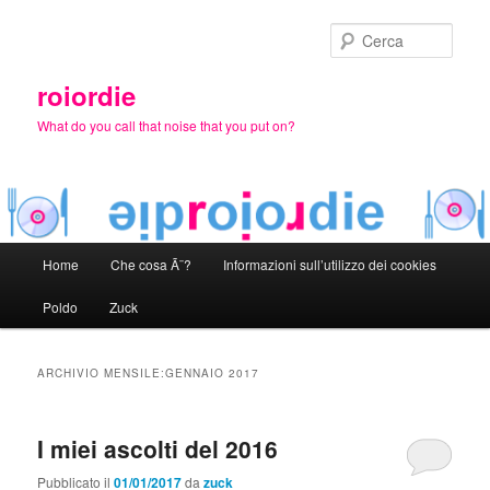
Vai
Vai
al
al
Cerca
contenuto
contenuto
principale
secondario
roiordie
What do you call that noise that you put on?
Menu
Home
Che cosa Ã¨?
Informazioni sull’utilizzo dei cookies
principale
Poldo
Zuck
ARCHIVIO MENSILE:
GENNAIO 2017
I miei ascolti del 2016
Pubblicato il
01/01/2017
da
zuck