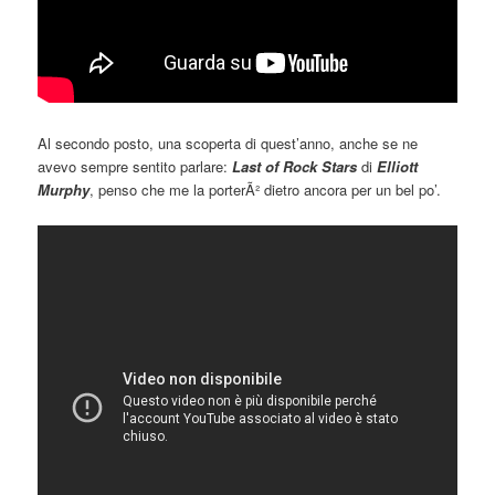
Al secondo posto, una scoperta di quest’anno, anche se ne
avevo sempre sentito parlare:
Last of Rock Stars
di
Elliott
Murphy
, penso che me la porterÃ² dietro ancora per un bel po’.