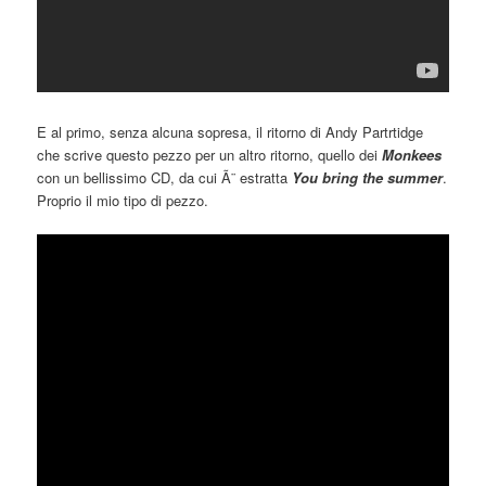
E al primo, senza alcuna sopresa, il ritorno di Andy Partrtidge
che scrive questo pezzo per un altro ritorno, quello dei
Monkees
con un bellissimo CD, da cui Ã¨ estratta
You bring the summer
.
Proprio il mio tipo di pezzo.